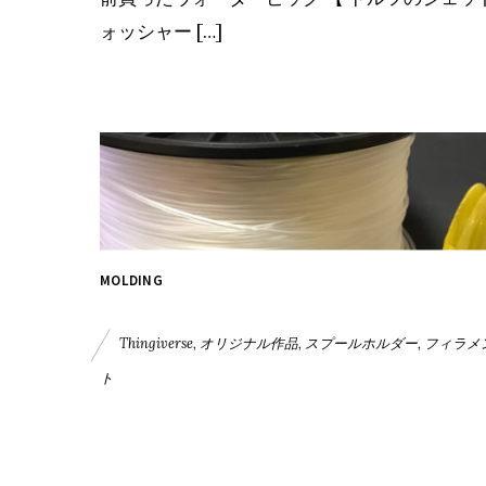
ォッシャー […]
MOLDING
Thingiverse
,
オリジナル作品
,
スプールホルダー
,
フィラメ
ト