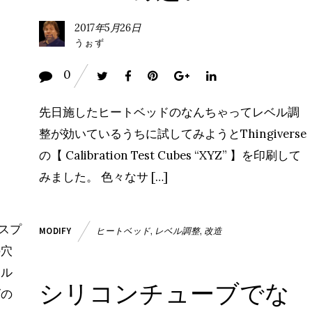
2017年5月26日
うぉず
0
先日施したヒートベッドのなんちゃってレベル調
整が効いているうちに試してみようとThingiverse
の【 Calibration Test Cubes “XYZ” 】を印刷して
みました。 色々なサ […]
のスプ
ヒートベッド
,
レベル調整
,
改造
MODIFY
の穴
ホル
シリコンチューブでな
ズの