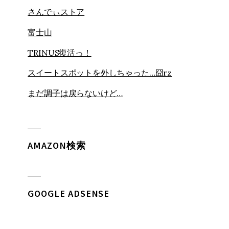
さんでぃストア
富士山
TRINUS復活っ！
スイートスポットを外しちゃった…囧rz
まだ調子は戻らないけど…
AMAZON検索
GOOGLE ADSENSE