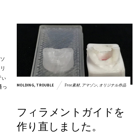
アソ
ェリ
でぃ
Free素材
,
アマゾン
,
オリジナル作品
MOLDING
,
TROUBLE
通っ
フィラメントガイドを
作り直しました。