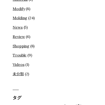
Modify
(8)
Molding
(24)
News
(5)
Review
(6)
Shopping
(8)
Trouble
(9)
Videos
(1)
未分類
(2)
タグ