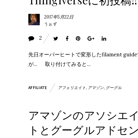
2017年5月22日
うぉず
2
先日オーバーヒートで変形したfilament guid
が… 取り付けてみると…
アフェリエイト
,
アマゾン
,
グーグル
AFFILIATE
アマゾンのアソシエ
トとグーグルアドセ