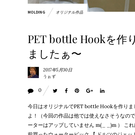
オリジナル作品
MOLDING
PET bottle Hookを作
ましたぁ〜
2017年5月30日
うぉず
0
今日はオリジナルでPET bottle Hookを作り
よ！（今回の作品は他では使えなさそうなの
ーターはアップしていません m(_ _)m ） こ
前買ったウォーターピック 【 ドルツのジェッ