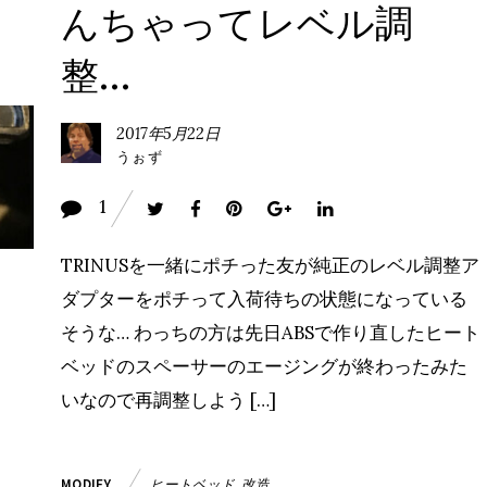
んちゃってレベル調
整…
2017年5月22日
うぉず
1
TRINUSを一緒にポチった友が純正のレベル調整ア
ダプターをポチって入荷待ちの状態になっている
そうな… わっちの方は先日ABSで作り直したヒート
ベッドのスペーサーのエージングが終わったみた
いなので再調整しよう […]
ヒートベッド
,
改造
MODIFY