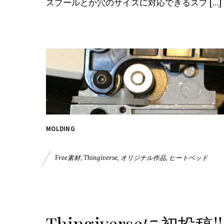
スプールとか穴のサイズに対応できるスプ […]
MOLDING
Free素材
,
Thingiverse
,
オリジナル作品
,
ヒートベッド
Thingiverseに初投稿!!