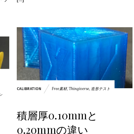
Free素材
,
Thingiverse
,
造形テスト
CALIBRATION
ン
積層厚0.10mmと
0.20mmの違い