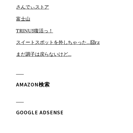
さんでぃストア
富士山
TRINUS復活っ！
スイートスポットを外しちゃった…囧rz
まだ調子は戻らないけど…
AMAZON検索
GOOGLE ADSENSE