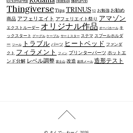
KICKSTARTER
OBSIDIAN
SIMPLIFY3D
Thingiverse
TRINUS
Tips
お勧め
お勉強
V2
アマゾン
アフェリエイト
商品
アフェリエイト祭り
オリジナル作品
エクストルーダー
キ
オーバホール
ックスタート
ステマ
スプールホルダ
グーグル
ケーブル
サーミスター
トラブル
ヒートベッド
ー
パーツ
ファンダ
ツール
フィラメント
プリンターパーツ
ホットエ
クト
フィン
造形テスト
レベル調整
ンド分解
改造
富士山
迷惑メール
©
さんでぃわーく
2026